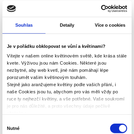
Fakturační údaje
Souhlas
Detaily
Více o cookies
Pořežany 4- Žimutice
375 01 Týn nad Vltavou
IČ:
DIČ:
02636417
CZ02636417
Je v pořádku obklopovat se vůní a květinami?
SZ:
C 22424 vedená u Krajského soudu v
Vítejte v našem online květinovém světě, kde krása stále
Českých Budějovicích
kvete. Výživou jsou nám Cookies. Některé jsou
nezbytné, aby web kvetl, jiné nám pomáhají lépe
Bankovní spojení
porozumět vašim květinovým touhám.
Stejně jako aranžujeme květiny podle vašich přání, i
Československá obchodní banka, a.s.
naše Cookies jsou tu, abychom pro vás měli vždy po
Číslo účtu:
263782147/0300
ruce ty nejhezčí květiny, a vše potřebné. Vaše soukromí
Číslo účtu:
269517379/0300
je pro nás důležité, a proto všechny údaje pečlivě
IBAN:
CZ88 0300 0000 0002 6378 2147
chráníme.
Ing. Josef
Kontaktní osoba pro fakturaci:
Děkujeme, že se přijmutím Cookies stáváte součástí
Výběr
Hajný
,
+420 607 621 173
našeho voňavého světa a necháváte květiny v pořádku
Nutné
souhlasu