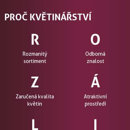
PROČ KVĚTINÁŘSTVÍ
R
O
Rozmanitý
Odborná
sortiment
znalost
Z
Á
Zaručená kvalita
Atraktivní
květin
prostředí
L
I