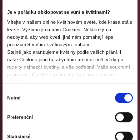
Je v pořádku obklopovat se vůní a květinami?
Vítejte v našem online květinovém světě, kde krása stále
kvete. Výživou jsou nám Cookies. Některé jsou
nezbytné, aby web kvetl, jiné nám pomáhají lépe
porozumět vašim květinovým touhám.
Stejně jako aranžujeme květiny podle vašich přání, i
naše Cookies jsou tu, abychom pro vás měli vždy po
ruce ty nejhezčí květiny, a vše potřebné. Vaše soukromí
je pro nás důležité, a proto všechny údaje pečlivě
Bernasovi
chráníme.
Děkujeme, že se přijmutím Cookies stáváte součástí
Výběr
Dobrý večer, paní Hanko, mockrát Vám ještě
našeho voňavého světa a necháváte květiny v pořádku
Nutné
souhlasu
jednou děkujeme za překrásnou výzdobu a
rozkvést.
především za Váš přístup a ochotu. Moc si
Preferenční
toho vážíme.
Statistické