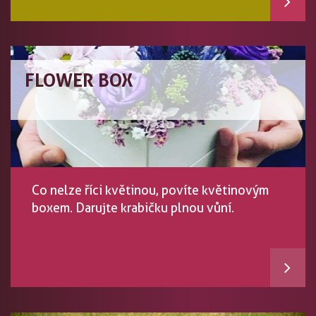
FLOWER BOX
Co nelze říci květinou, povíte květinovým
boxem. Darujte krabičku plnou vůní.