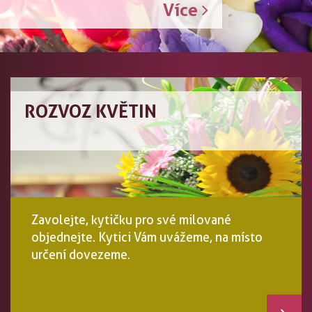
Více
ROZVOZ KVĚTIN
Zavolejte, kytičku pro své milované
objednejte. Kytici Vám uvážeme, na místo
určení dovezeme.