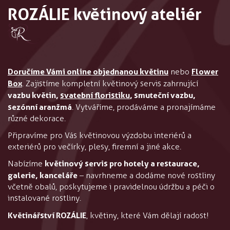
ROZÁLIE květinový ateliér
Doručíme Vámi online objednanou květinu
Flower
nebo
Box
. Zajistíme kompletní květinový servis zahrnující
vazbu květin,
svatební ﬂoristiku
, smuteční vazbu,
sezónní aranžmá
. Vytváříme, prodáváme a pronajímáme
různé dekorace.
Připravíme pro Vás květinovou výzdobu interiérů a
exteriérů pro večírky, plesy, firemní a jiné akce.
květinový servis pro hotely a restaurace,
Nabízíme
galerie, kanceláře
– navrhneme a dodáme nové rostliny
včetně obalů, poskytujeme i pravidelnou údržbu a péči o
instalované rostliny.
Květinářství ROZÁLIE
, květiny, které Vám dělají radost!