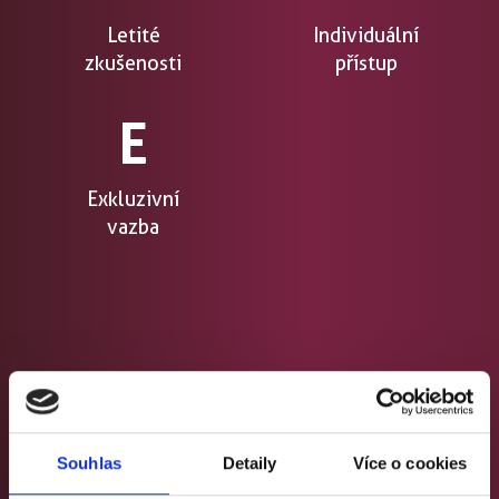
Letité
Individuální
zkušenosti
přístup
E
Exkluzivní
vazba
KLADEME DŮRAZ NA
SPOKOJENOST ZÁKAZNÍKA
Souhlas
Detaily
Více o cookies