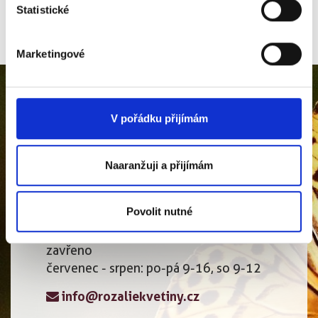
S pozdravem
Statistické
Bernasovi
Marketingové
V pořádku přijímám
ROZÁLIE květinový ateliér
Naaranžuji a přijímám
Kněžská 9
Povolit nutné
370 01 České Budějovice
po-pá 8-17, so 8-12, ne a svátky
zavřeno
červenec - srpen: po-pá 9-16, so 9-12
info@rozaliekvetiny.cz