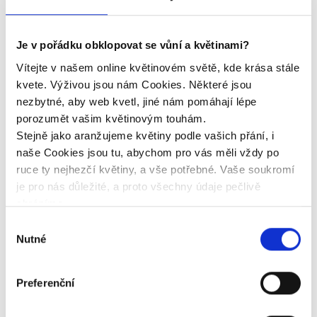
Je v pořádku obklopovat se vůní a květinami?
Vítejte v našem online květinovém světě, kde krása stále
Svatba 3.10.2020
kvete. Výživou jsou nám Cookies. Některé jsou
nezbytné, aby web kvetl, jiné nám pomáhají lépe
Dobrý večer, paní Hanko, mockrát Vám ještě jednou
porozumět vašim květinovým touhám.
děkujeme za překrásnou výzdobu a především za
Stejně jako aranžujeme květiny podle vašich přání, i
Váš přístup a ochotu. Moc si toho vážíme.
naše Cookies jsou tu, abychom pro vás měli vždy po
ruce ty nejhezčí květiny, a vše potřebné. Vaše soukromí
je pro nás důležité, a proto všechny údaje pečlivě
Byli jsme s Vámi velice spokojeni. Pokud budeme
chráníme.
mít příležitost, doporučíme Vás kdykoliv a
Děkujeme, že se přijmutím Cookies stáváte součástí
komukoliv.
Výběr
našeho voňavého světa a necháváte květiny v pořádku
Nutné
souhlasu
Pokud budete mít zájem o nějaké fotografie, určitě
rozkvést.
Vám je poskytneme.
Preferenční
Mějte se krásně.